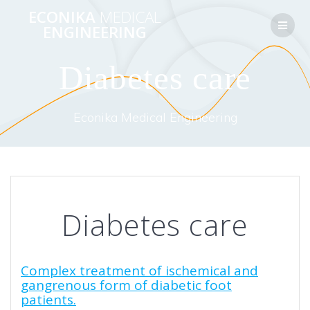
Перейти
ECONIKA
MEDICAL
к
ENGINEERING
контенту
Diabetes care
Econika Medical Engineering
Diabetes care
Complex treatment of ischemical and
gangrenous form of diabetic foot
patients.