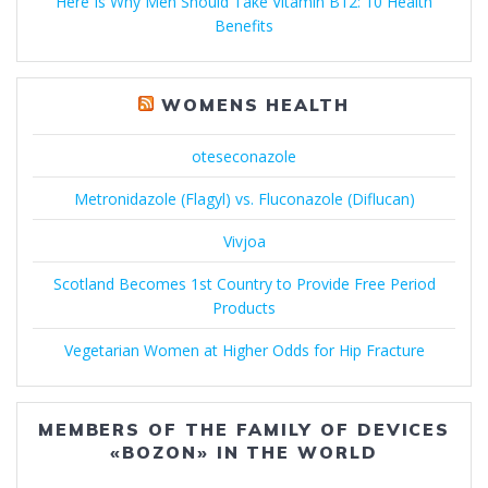
Here Is Why Men Should Take Vitamin B12: 10 Health
Benefits
WOMENS HEALTH
oteseconazole
Metronidazole (Flagyl) vs. Fluconazole (Diflucan)
Vivjoa
Scotland Becomes 1st Country to Provide Free Period
Products
Vegetarian Women at Higher Odds for Hip Fracture
MEMBERS OF THE FAMILY OF DEVICES
«BOZON» IN THE WORLD