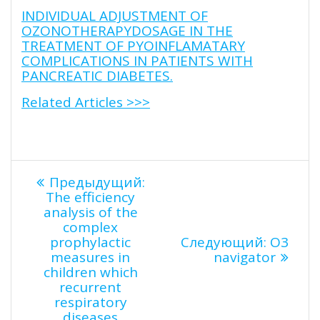
INDIVIDUAL ADJUSTMENT OF
OZONOTHERAPYDOSAGE IN THE
TREATMENT OF PYOINFLAMATARY
COMPLICATIONS IN PATIENTS WITH
PANCREATIC DIABETES.
Related Articles >>>
Навигация
Предыдущая
Предыдущий:
запись:
The efficiency
по
analysis of the
complex
Следу
prophylactic
Следующий:
O3
записям
запись:
measures in
navigator
children which
recurrent
respiratory
diseases